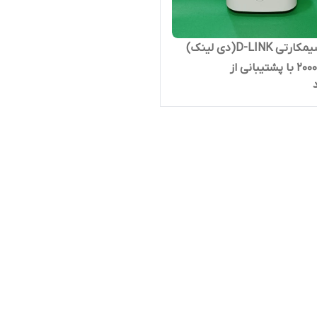
مودم سیمکارتی D-LINK(دی لینک)
مدل 2000M با پشتیبانی از
3G/4G/5G/