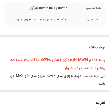
پایه مناسب
n5368 و n5368 max هوآوی
مناسب برای
استفاده رومیزی و نصب مودم روی دیوار
توضیحات
پایه مودم HUAWEI(هوآوی) مدل n5368 با قابلیت استفاده
رومیزی و نصب روی دیوار
این پایه مناسب مودم هواوی مدل n5368 هردو مدل X و MAX می
باشد.
با این پایه هم مناسب استفاده رومیزی است و هم میتوان مودم را با این
پایه روی دیوار یا لوله فلزی نصب کرد.
نظرات
جنس پایه از فولاد ضخامت دو است که اسقامت بالایی دارد.