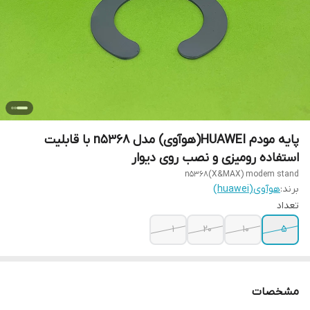
پایه مودم HUAWEI(هوآوی) مدل n5368 با قابلیت
استفاده رومیزی و نصب روی دیوار
n5368(X&MAX) modem stand
برند:
هوآوی(huawei)
تعداد
1
20
10
5
مشخصات