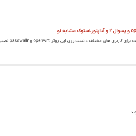
روتر گوگل مدل 04
ید.