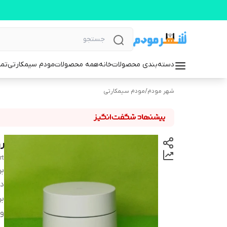
دسته‌بندی محصولات
خانه
همه محصولات
مودم سیمکارتی
تما
شهر مودم
/
مودم سیمکارتی
رو
rt
بر
دس
بر
و