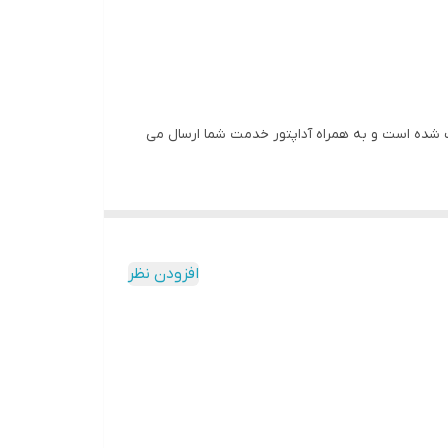
AC-13 را یک گزینه اقتصادی و با کیفیت برای کاربری های مختلف دانست.روی این روتر openwrt و passwall2 نصب شده است و به همراه آداپتور خدمت شما ارسال می
افزودن نظر