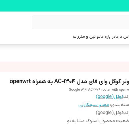
س با ما
در باره ما
قوانین و مقررات
تر گوگل وای فای مدل AC-1304 به همراه openwrt
Google WiFi AC-1304 router with openw
ند:
گوگل(google)
ته‌بندی
:
مودم سیمکارتی
ند
:
گوگل(google)
ضعیت محصول
:
استوک مشابه نو