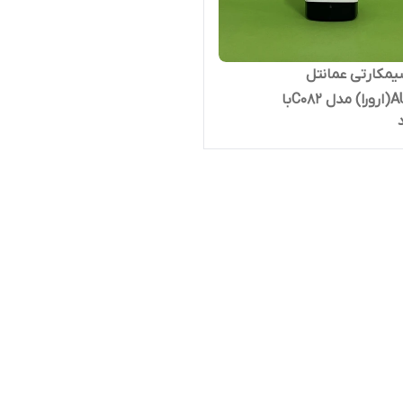
مکارتی عمانتل
AURORA(ارورا) مدل C082با
 TD-LTE