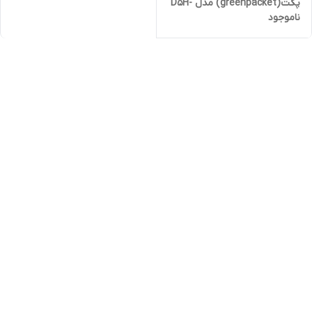
پکت(greenpacket) مدل D5H-
ناموجود
EA62 با پشتیبانی از 5G و TD-
LTEو وای فای 6