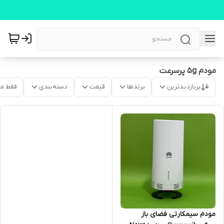
مودم 5g پرسرعت
پربازدیدترین
برندها
قیمت
دسته‌بندی
فقط م
مودم سیمکارتی فضای باز