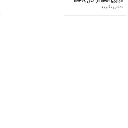
هوآوی(huawei) مدل N5368
تماس بگیرید
MAXبا پشتیبان از 5G و TD-
LTE به همراه پایه و اتصالات