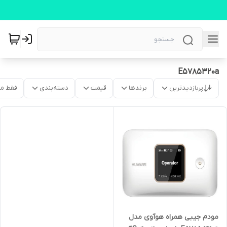
E5785320a
پربازدیدترین
برندها
قیمت
دسته‌بندی
فقط م
مودم جیبی همراه هوآوی مدل