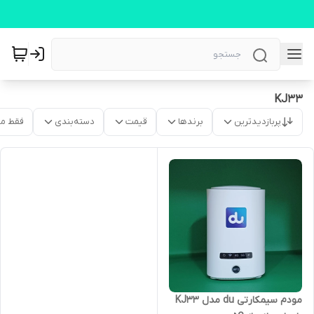
KJ33
پربازدیدترین
برندها
قیمت
دسته‌بندی
فقط م
مودم سیمکارتی du مدل KJ33