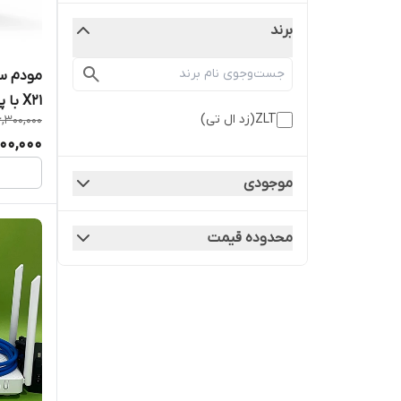
برند
X21 با پشتیبانی از 5G
ZLT(زد ال تی)
6,300,000
100,000
موجودی
محدوده قیمت