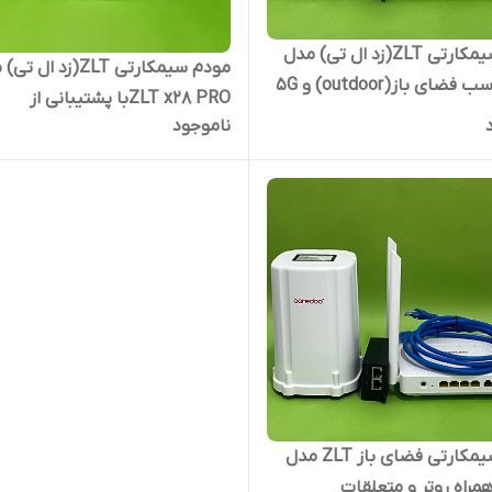
مودم سیمکارتی ZLT(زد ال تی) مدل
مودم سیمکارتی ZLT(زد ال
X10 مناسب فضای باز(outdoor) و 5G
ZLT x28 PROبا پشتیبانی از
 داخلی 4 آنتن و پک کامل
ناموجود
سیمکارت TD_LTEبه همراه جعبه
مودم سیمکارتی فضای باز ZLT مدل