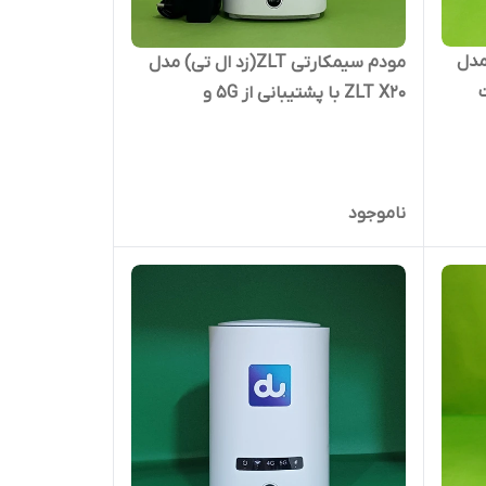
 تی) مدل
مودم سیمکارتی ZLT(زد ال تی) مدل
ت
ZLT X20 با پشتیبانی از 5G و
سیمکارت های TD_LTE
ناموجود