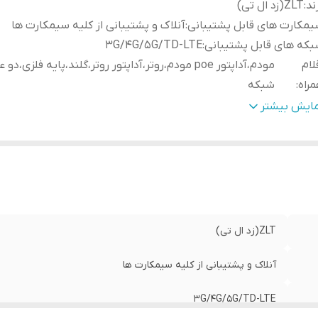
ند
:
ZLT(زد ال تی)
مکارت های قابل پشتیبانی
:
آنلاک و پشتیبانی از کلیه سیمکارت ها
که های قابل پشتیبانی
:
3G/4G/5G/TD-LTE
لام
مودم،آداپتور poe مودم،روتر،آداپتور روتر،گلند،پایه فلزی،د
راه
:
شبکه
ضعیت محصول
:
کارکرده
مایش بیشتر
ه بندی مودم
:
CAT 19
ند های فرکانسی وای فای روتر
:
وای فای 2.4 و 5 و 6 گیگاهرتز
داد پورت های روتر وای فای
:
یک پورت شبکه LAN/WAN و ۳ پورت شبکه گیگ
ZLT(زد ال تی)
آنلاک و پشتیبانی از کلیه سیمکارت ها
3G/4G/5G/TD-LTE