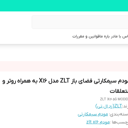
س با ما
در باره ما
قوانین و مقررات
مودم سیمکارتی فضای باز ZLT مدل X16 به همراه روتر و
تعلقات
ZLT X16 5G MOD
ند:
ZLT(زد ال تی)
ته‌بندی
:
مودم سیمکارتی
چسب‌ها :
مودم zlt x16