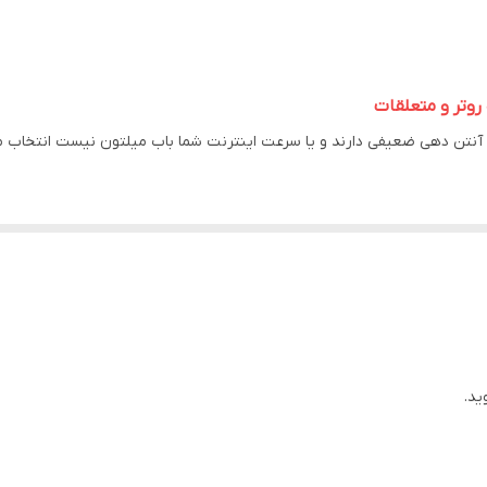
مودم،آداپتور poe مودم،روتر،آداپتور روتر،گلند،پایه فلزی،دو عدد کابل شبکه
کارکرده
CAT 19
وای فای 2.4 و 5 و 6 گیگاهرتز
نه و شما در انتخاب سیمکارت محدودیتی ندارید.(ایرانسل،همراه اول،رایتل،TD-LTE 
یک پورت شبکه LAN/WAN و ۳ پورت شبکه گیگ
 فقط کافی است که یک کابل شبکه از داخل محیط به سمت مودم بکشید و نیا
برای شما ارسال میشود همچنین یک گلند برای پیچ شدن در قسمت شبکه مودم و 
ید.