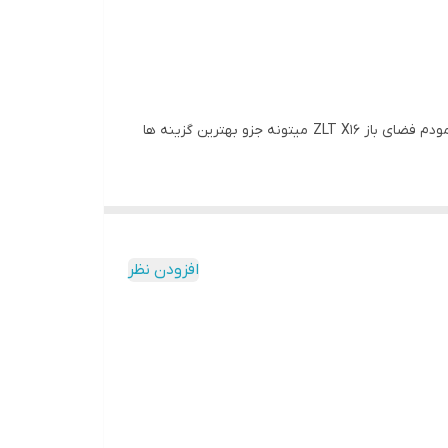
اگر در منطقه ی شما سیمکارت های اپراتور های مختلف آنتن دهی ضعیفی دارند و یا سرعت اینترنت شما باب میلتون نیست انتخاب مودم فضای باز ZLT X16 میتونه جزو بهترین گزینه ها
و ...)
افزودن نظر
زی به کابل برق نیست.(برق و دیتا از طریق کابل
محافظت از مودم در برابر آب و باران برای شما ارسال