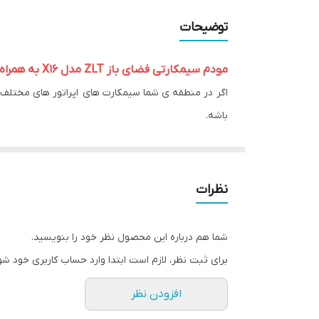
اقلام همراه
توضیحات
وضعیت محصول
مودم سیمکارتی فضای باز ZLT مدل X16 به همراه روتر و متعلقات
رده بندی مودم
باشه.
باند های فرکانسی وای فای روتر
این مودم آنلاک هستش و سیمکارت های مختلف رو پشتیبانی میک
تعداد پورت های روتر وای فای
چون مودم علاوه بر 4G و TD-LTE از تکنولوژی 5G نیز پشتیبانی میکند،سرعت و گیرندگی مودم نسبت به مودم های قدیمی تر 4G به مراتب بیشتر است.
روتر همراه مودم دارای 4 پورت شبکه گیگابایتی می باشد.
نظرات
نصب مودم راحت هستش و بعد از نصب مودم در فضای باز
شبکه انتقال داده می شود)
شما هم درباره این محصول نظر خود را بنویسید.
پایه ی فلزی همراه مودم برای نصب روی دیوار یا لوله 
برای ثبت نظر، لازم است ابتدا وارد حساب کاربری خود شو
می شود.
افزودن نظر