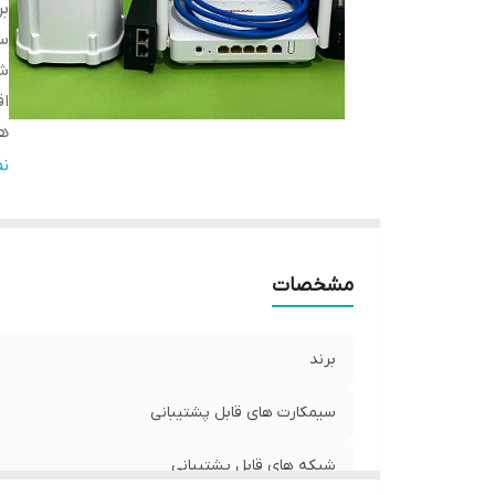
بر
سی
شب
اق
هم
و
ن
رد
با
تع
مشخصات
برند
سیمکارت های قابل پشتیبانی
شبکه های قابل پشتیبانی